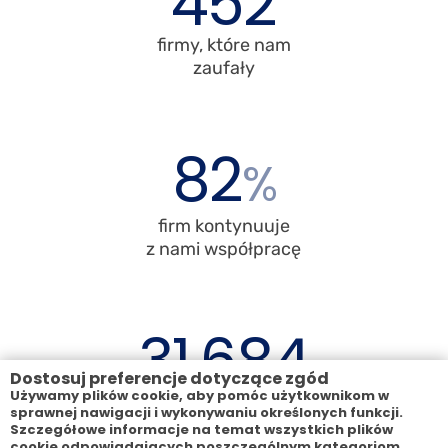
452
firmy, które nam
zaufały
82
%
firm kontynuuje
z nami współpracę
31
684
Dostosuj preferencje dotyczące zgód
Używamy plików cookie, aby pomóc użytkownikom w
godzin
sprawnej nawigacji i wykonywaniu określonych funkcji.
szkoleniowych
Szczegółowe informacje na temat wszystkich plików
cookie odpowiadających poszczególnym kategoriom