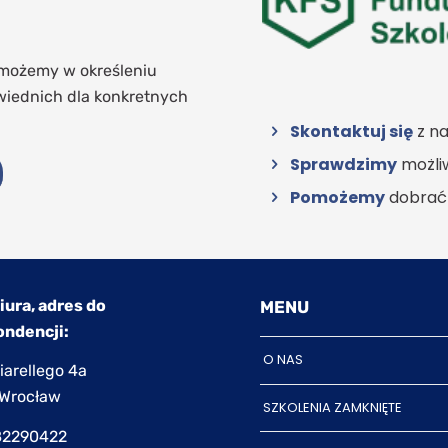
omożemy w określeniu
wiednich dla konkretnych
Skontaktuj się
z na
Sprawdzimy
możliw
Pomożemy
dobrać 
iura, adres do
MENU
ndencji:
O NAS
iarellego 4a
 Wrocław
SZKOLENIA ZAMKNIĘTE
82290422