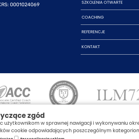
SZKOLENIA OTWARTE
KRS: 0001024069
COACHING
REFERENCJE
KONTAKT
otyczące zgód
 użytkownikom w sprawnej nawigacji i wykonywaniu okre
POLITYKA PRYWATNOŚCI
REGULAMIN SZKOLEŃ
ików cookie odpowiadających poszczególnym kategoriom z
Występ
Personalizacja reklam