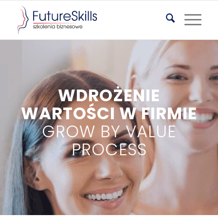
WDROŻENIE
WARTOŚCI W FIRMIE
GROW BY VALUE
PROCESS