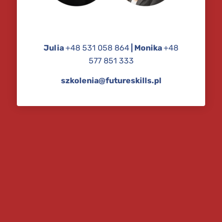
Julia
+48
531
058
864
|
Monika
+48
577
851
333
szkolenia@futureskills.pl