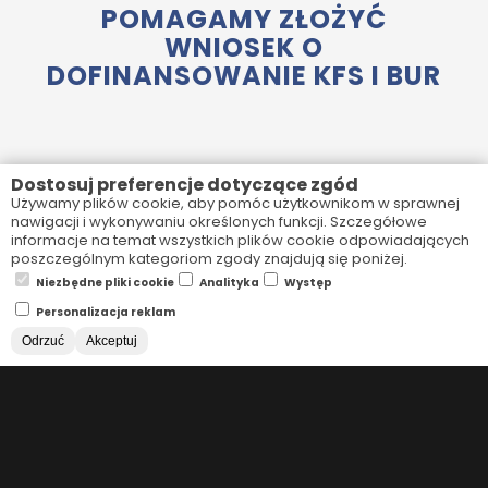
POMAGAMY ZŁOŻYĆ
WNIOSEK O
DOFINANSOWANIE KFS I BUR
Dostosuj preferencje dotyczące zgód
Używamy plików cookie, aby pomóc użytkownikom w sprawnej
Nasze szkolenia mogą zostać zrealizowane ze
nawigacji i wykonywaniu określonych funkcji. Szczegółowe
środków w ramach Krajowego Funduszu
informacje na temat wszystkich plików cookie odpowiadających
poszczególnym kategoriom zgody znajdują się poniżej.
Szkoleniowego KFS oraz dofinansowania BUR.
Niezbędne pliki cookie
Analityka
Występ
Pomagamy w uzyskaniu dofinansowania szkoleń.
Personalizacja reklam
Odrzuć
Akceptuj
Udzielimy wsparcia w wypełnieniu formalności.
Pomożemy w określeniu potrzeb szkoleniowych
oraz doborze szkoleń odpowiednich dla
konkretnych pracowników.