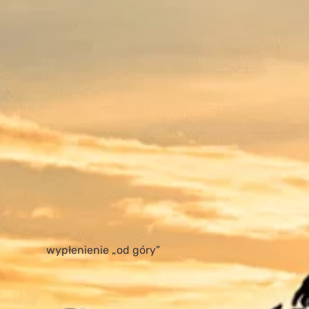
wypłenienie „od góry”