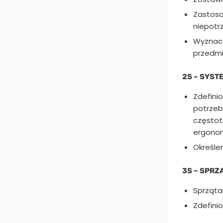
Zastoso
niepotr
Wyznacz
przedmi
2S – SYS
Zdefini
potrzeb
częstot
ergonomi
Określe
3S – SPRZ
Sprząta
Zdefini