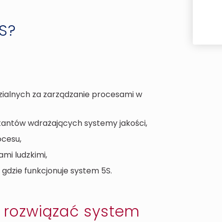
5S?
zialnych za zarządzanie procesami w
tantów wdrażających systemy jakości,
ocesu,
mi ludzkimi,
dzie funkcjonuje system 5S.
 rozwiązać system