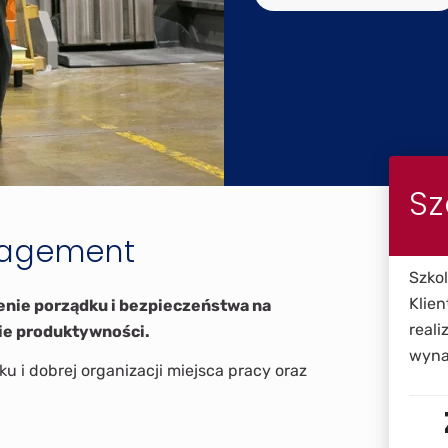
Sz
nagement
Szko
Klien
enie porządku i bezpieczeństwa na
reali
nie produktywności.
wynaj
u i dobrej organizacji miejsca pracy oraz