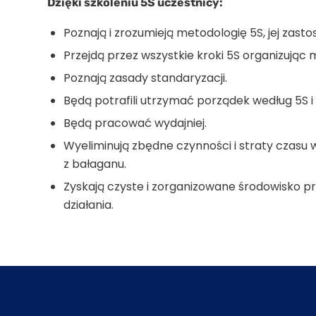
Dzięki szkoleniu 5S uczestnicy:
Poznają i zrozumieją metodologię 5S, jej zasto
Przejdą przez wszystkie kroki 5S organizując 
Poznają zasady standaryzacji.
Będą potrafili utrzymać porządek według 5S i 
Będą pracować wydajniej.
Wyeliminują zbędne czynności i straty czasu
z bałaganu.
Zyskają czyste i zorganizowane środowisko 
działania.