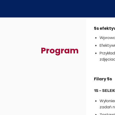
5s efekty
Wprowadz
Efektyw
Program
Przykład
zdjęciac
Filary 5s
1S – SELE
Wyłonie
zadań n
Zostawi