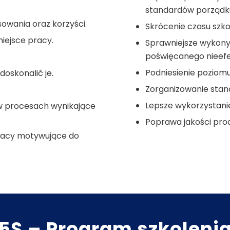
standardów porządku 
sowania oraz korzyści.
Skrócenie czasu szk
miejsce pracy.
Sprawniejsze wykony
poświęcanego nieef
Podniesienie poziom
doskonalić je.
Zorganizowanie stano
Lepsze wykorzystanie
 w procesach wynikające
Poprawa jakości prod
pracy motywujące do
5S – Program szkoleni