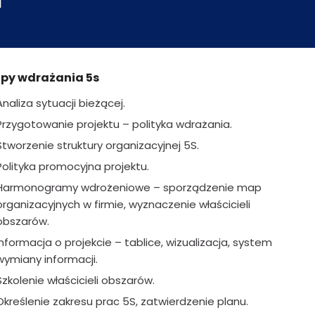
apy wdrażania 5s
Analiza sytuacji bieżącej.
Przygotowanie projektu – polityka wdrażania.
Stworzenie struktury organizacyjnej 5S.
Polityka promocyjna projektu.
Harmonogramy wdrożeniowe – sporządzenie map
organizacyjnych w firmie, wyznaczenie właścicieli
obszarów.
Informacja o projekcie – tablice, wizualizacja, system
wymiany informacji.
Szkolenie właścicieli obszarów.
Określenie zakresu prac 5S, zatwierdzenie planu.