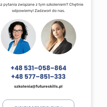
z pytania związane z tym szkoleniem? Chętnie
odpowiemy! Zadzwoń do nas.
+48 531
–
058
–
864
+48 577
–
851
–
333
szkolenia@futureskills.pl