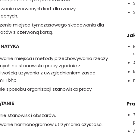
wanie czerwonych kart dla rzeczy
zebnych.
enie miejsca tymczasowego składowania dla
otów z czerwoną kartą.
Jak
TEMATYKA
owanie miejsca i metody przechowywania rzeczy
nych na stanowisku pracy zgodnie z
liwością używania z uwzględnieniem zasad
i i bhp.
nie sposobu organizacji stanowiska pracy.
Pr
ĄTANIE
nie stanowisk i obszarów.
owanie harmonogramów utrzymania czystości.