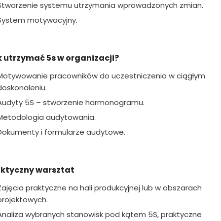
Stworzenie systemu utrzymania wprowadzonych zmian.
System motywacyjny.
 utrzymać 5s w organizacji?
Motywowanie pracowników do uczestniczenia w ciągłym
doskonaleniu.
Audyty 5S – stworzenie harmonogramu.
Metodologia audytowania.
Dokumenty i formularze audytowe.
aktyczny warsztat
Zajęcia praktyczne na hali produkcyjnej lub w obszarach
projektowych.
Analiza wybranych stanowisk pod kątem 5S, praktyczne