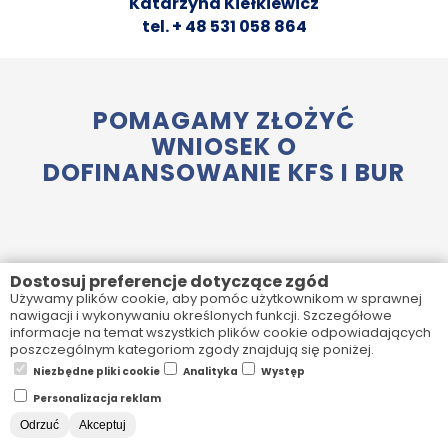
Katarzyna Kiełkiewicz
tel. + 48 531 058 864
POMAGAMY ZŁOŻYĆ
WNIOSEK O
DOFINANSOWANIE KFS I BUR
Dostosuj preferencje dotyczące zgód
Nasze szkolenia mogą zostać zrealizowane ze
Używamy plików cookie, aby pomóc użytkownikom w sprawnej
nawigacji i wykonywaniu określonych funkcji. Szczegółowe
środków w ramach Krajowego Funduszu
informacje na temat wszystkich plików cookie odpowiadających
Szkoleniowego KFS oraz dofinansowania BUR.
poszczególnym kategoriom zgody znajdują się poniżej.
Niezbędne pliki cookie
Analityka
Występ
Pomagamy w uzyskaniu dofinansowania szkoleń.
Personalizacja reklam
Udzielimy wsparcia w wypełnieniu formalności.
Odrzuć
Akceptuj