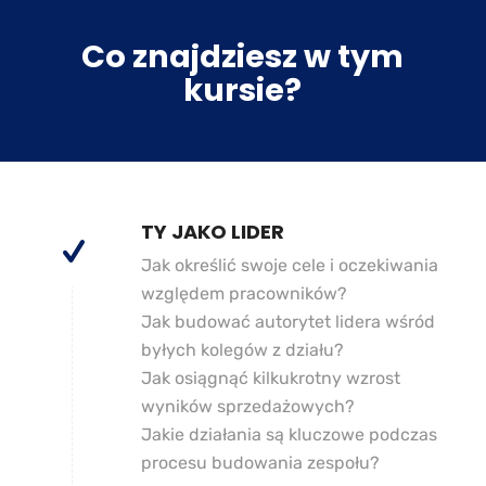
Co znajdziesz w tym
kursie?
TY JAKO LIDER
Jak określić swoje cele i oczekiwania
względem pracowników?
Jak budować autorytet lidera wśród
byłych kolegów z działu?
Jak osiągnąć kilkukrotny wzrost
wyników sprzedażowych?
Jakie działania są kluczowe podczas
procesu budowania zespołu?