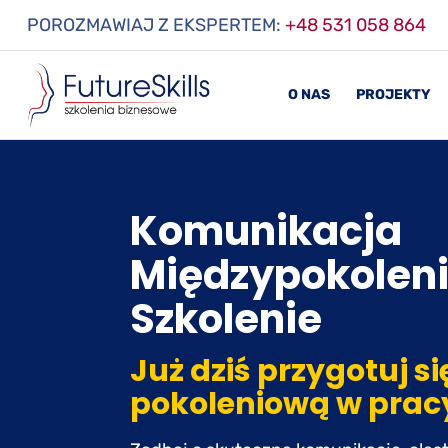
POROZMAWIAJ Z EKSPERTEM:
+48 531 058 864
O NAS
PROJEKTY
Komunikacja
Międzypokolen
Szkolenie
Już dziś przygotuj s
pokoleniową w prac