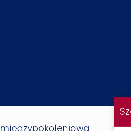
Sz
 międzypokoleniowa