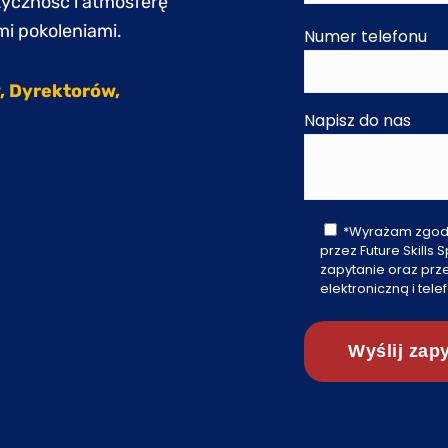
tyczność i atmosferę
i pokoleniami.
Numer telefonu
, Dyrektorów,
Napisz do nas
*Wyrażam zgod
przez Future Skills 
zapytanie oraz prz
elektroniczną i tele