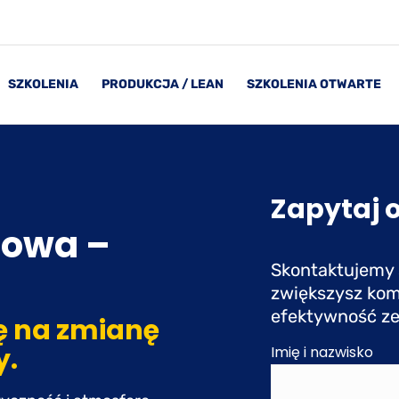
SZKOLENIA
PRODUKCJA / LEAN
SZKOLENIA OTWARTE
Zapytaj o
iowa –
Skontaktujemy s
zwiększysz kom
efektywność z
ię na zmianę
y.
Imię i nazwisko