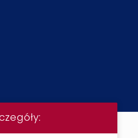
czegóły: