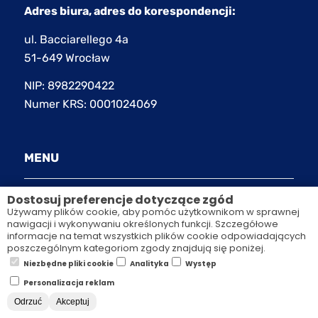
Adres biura, adres do korespondencji:
ul. Bacciarellego 4a
51-649 Wrocław
NIP: 8982290422
Numer KRS: 0001024069
MENU
O NAS
Dostosuj preferencje dotyczące zgód
Używamy plików cookie, aby pomóc użytkownikom w sprawnej
nawigacji i wykonywaniu określonych funkcji. Szczegółowe
SZKOLENIA ZAMKNIĘTE
informacje na temat wszystkich plików cookie odpowiadających
poszczególnym kategoriom zgody znajdują się poniżej.
SZKOLENIA OTWARTE
Niezbędne pliki cookie
Analityka
Występ
Personalizacja reklam
COACHING
Odrzuć
Akceptuj