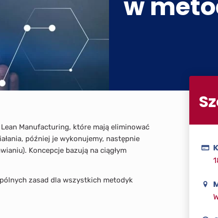
w meto
Sz
 Lean Manufacturing, które mają eliminować
ałania, później je wykonujemy, następnie
K
awianiu). Koncepcje bazują na ciągłym
1
 wspólnych zasad dla wszystkich metodyk
M
W