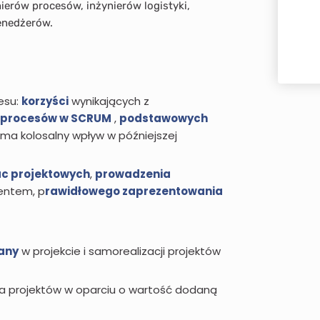
nierów procesów, inżynierów logistyki,
enedżerów.
esu:
korzyści
wynikających z
procesów w SCRUM
,
podstawowych
co ma kolosalny wpływ w późniejszej
ac projektowych
,
prowadzenia
ientem, p
rawidłowego zaprezentowania
iany
w projekcie i samorealizacji projektów
 projektów w oparciu o wartość dodaną