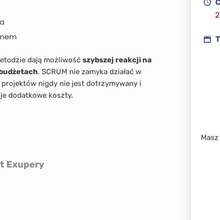
C
2
ia
anem
T
metodzie dają możliwość
szybszej reakcji na
 budżetach
. SCRUM nie zamyka działać w
rojektów nigdy nie jest dotrzymywany i
je dodatkowe koszty.
Masz 
nt Exupery