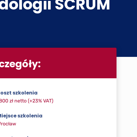
dologii SCRUM
czegóły:
oszt szkolenia
800 zł netto (+23% VAT)
iejsce szkolenia
rocław