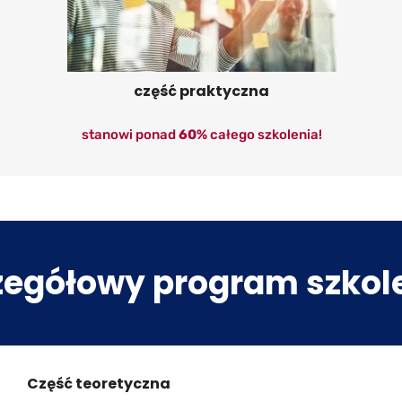
część praktyczna
stanowi ponad
60%
całego szkolenia!
zegółowy program szkole
Część teoretyczna