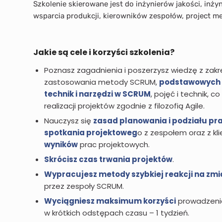
Szkolenie skierowane jest do inżynierów jakości, inży
wsparcia produkcji, kierowników zespołów, project m
Jakie są cele i korzyści szkolenia?
Poznasz zagadnienia i poszerzysz wiedzę z zakr
zastosowania metody SCRUM,
podstawowych 
technik i narzędzi w SCRUM
, pojęć i technik, 
realizacji projektów zgodnie z filozofią Agile.
Nauczysz się
zasad planowania i podziału pr
spotkania projektoweg
o z zespołem oraz z kl
wyników
prac projektowych.
Skrócisz czas trwania projektów
.
Wypracujesz metody szybkiej reakcji na zm
przez zespoły SCRUM.
Wyciągniesz maksimum korzyści
prowadzenia
w krótkich odstępach czasu – 1 tydzień.