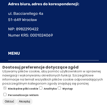
Adres biura, adres do korespondencji:
ul. Bacciarellego 4a
51-649 Wrocław
NIP: 8982290422
Numer KRS: 0001024069
MENU
O NAS
Dostosuj preferencje dotyczące zgód
Używamy plików cookie, aby pomóc użytkownikom w sprawnej
nawigacji i wykonywaniu określonych funkcji. Szczegółowe
SZKOLENIA ZAMKNIĘTE
informacje na temat wszystkich plików cookie odpowiadających
poszczególnym kategoriom zgody znajdują się poniżej.
SZKOLENIA OTWARTE
Niezbędne pliki cookie
Analityka
Występ
Personalizacja reklam
COACHING
Odrzuć
Akceptuj