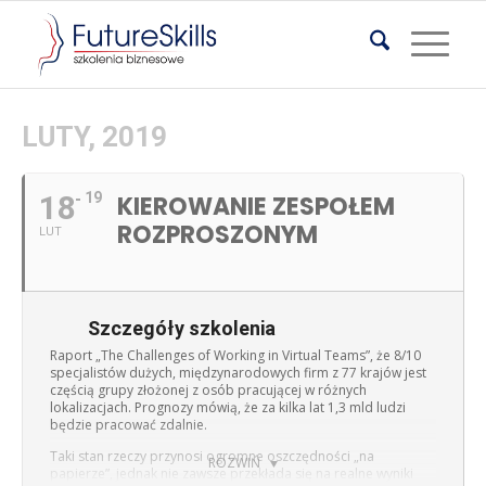
LUTY, 2019
18
19
KIEROWANIE ZESPOŁEM
ROZPROSZONYM
LUT
Szczegóły szkolenia
Raport „The Challenges of Working in Virtual Teams”, że 8/10
specjalistów dużych, międzynarodowych firm z 77 krajów jest
częścią grupy złożonej z osób pracującej w różnych
lokalizacjach. Prognozy mówią, że za kilka lat 1,3 mld ludzi
będzie pracować zdalnie.
Taki stan rzeczy przynosi ogromne oszczędności „na
ROZWIŃ
papierze”, jednak nie zawsze przekłada się na realne wyniki