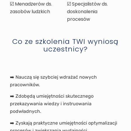
☑️ Menadżerów ds.
☑️ Specjalistów ds.
zasobów ludzkich
doskonalenia
procesów
Co ze szkolenia TWI wyniosą
uczestnicy?
➡️ Nauczą się szybciej wdrażać nowych
pracowników.
➡️ Zdobędą umiejętności skutecznego
przekazywania wiedzy i instruowania
podwładnych.
➡️ Zyskają praktyczne umiejętności optymalizacji
procesów i zwiększania wydajności.