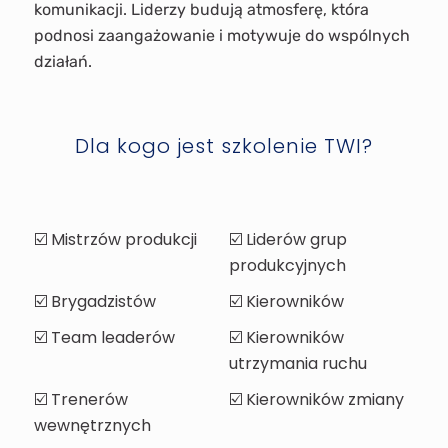
komunikacji. Liderzy budują atmosferę, która
podnosi zaangażowanie i motywuje do wspólnych
działań.
Dla kogo jest szkolenie TWI?
☑️ Mistrzów produkcji
☑️ Liderów grup
produkcyjnych
☑️ Brygadzistów
☑️ Kierowników
☑️ Team leaderów
☑️ Kierowników
utrzymania ruchu
☑️ Trenerów
☑️ Kierowników zmiany
wewnętrznych