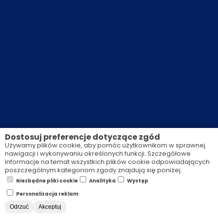
Dostosuj preferencje dotyczące zgód
Używamy plików cookie, aby pomóc użytkownikom w sprawnej
nawigacji i wykonywaniu określonych funkcji. Szczegółowe
informacje na temat wszystkich plików cookie odpowiadających
poszczególnym kategoriom zgody znajdują się poniżej.
Niezbędne pliki cookie
Analityka
Występ
Personalizacja reklam
Odrzuć
Akceptuj