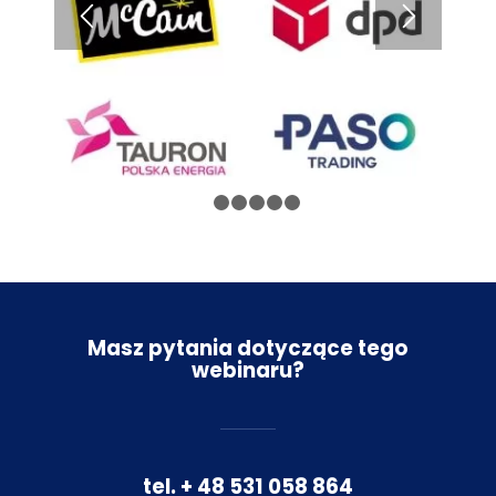
1
2
3
4
5
6
Masz pytania dotyczące tego
webinaru?
tel. + 48 531 058 864