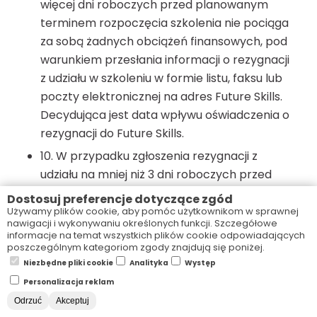
więcej dni roboczych przed planowanym
terminem rozpoczęcia szkolenia nie pociąga
za sobą żadnych obciążeń finansowych, pod
warunkiem przesłania informacji o rezygnacji
z udziału w szkoleniu w formie listu, faksu lub
poczty elektronicznej na adres Future Skills.
Decydująca jest data wpływu oświadczenia o
rezygnacji do Future Skills.
10. W przypadku zgłoszenia rezygnacji z
udziału na mniej niż 3 dni roboczych przed
planowanym terminem rozpoczęcia
Dostosuj preferencje dotyczące zgód
szkolenia, Future Skills zachowuje prawo do
Używamy plików cookie, aby pomóc użytkownikom w sprawnej
nawigacji i wykonywaniu określonych funkcji. Szczegółowe
pełnego wynagrodzenia.
informacje na temat wszystkich plików cookie odpowiadających
poszczególnym kategoriom zgody znajdują się poniżej.
11. Oświadczenie o chęci udziału w szkoleniu w
Niezbędne pliki cookie
Analityka
Występ
terminie innym niż potwierdzony przez
Personalizacja reklam
Future Skills zgodnie z punktem 4, jest
Odrzuć
Akceptuj
równoznaczne z rezygnacją z udziału w