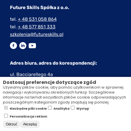
Future Skills Spółka z o.o.
tel.
+ 48 531 058 864
tel.
+ 48 577 851 333
szkolenia@futureskills.pl
Adres biura, adres do korespondencji:
ul. Bacciarellego 4a
Dostosuj preferencje dotyczące zgód
51-649 Wrocław
Używamy plików cookie, aby pomóc użytkownikom w sprawnej
nawigacji i wykonywaniu określonych funkcji. Szczegółowe
NIP: 8982290422
informacje na temat wszystkich plików cookie odpowiadających
Numer KRS: 0001024069
poszczególnym kategoriom zgody znajdują się poniżej.
Niezbędne pliki cookie
Analityka
Występ
Personalizacja reklam
MENU
Odrzuć
Akceptuj