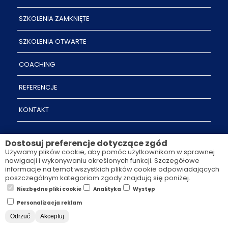
SZKOLENIA ZAMKNIĘTE
SZKOLENIA OTWARTE
COACHING
REFERENCJE
KONTAKT
Dostosuj preferencje dotyczące zgód
Używamy plików cookie, aby pomóc użytkownikom w sprawnej
NEWSLETTER:
nawigacji i wykonywaniu określonych funkcji. Szczegółowe
informacje na temat wszystkich plików cookie odpowiadających
poszczególnym kategoriom zgody znajdują się poniżej.
Zapisz się na newsletter i otrzymuj najnowsze
Niezbędne pliki cookie
Analityka
Występ
informacje.
Personalizacja reklam
Odrzuć
Akceptuj