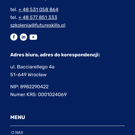
tel.
+ 48 531 058 864
tel.
+ 48 577 851 333
szkolenia@futureskills.pl
Adres biura, adres do korespondencji:
ul. Bacciarellego 4a
51-649 Wrocław
NIP: 8982290422
Numer KRS: 0001024069
MENU
O NAS