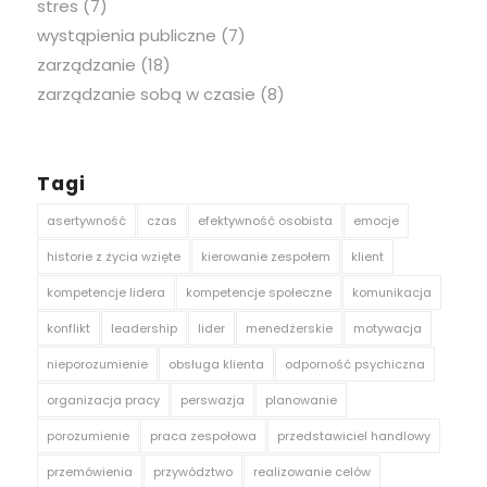
stres
(7)
wystąpienia publiczne
(7)
zarządzanie
(18)
zarządzanie sobą w czasie
(8)
Tagi
asertywność
czas
efektywność osobista
emocje
historie z życia wzięte
kierowanie zespołem
klient
kompetencje lidera
kompetencje społeczne
komunikacja
konflikt
leadership
lider
menedżerskie
motywacja
nieporozumienie
obsługa klienta
odporność psychiczna
organizacja pracy
perswazja
planowanie
porozumienie
praca zespołowa
przedstawiciel handlowy
przemówienia
przywództwo
realizowanie celów