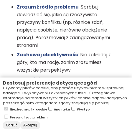
Zrozum źródło problemu
: Spróbuj
dowiedzieć się, jakie są rzeczywiste
przyczyny konfliktu (np. różnice zdań,
napięcia osobiste, nierówne obciążenie
pracą). Porozmawiaj z zaangażowanymi
stronami.
Zachowaj obiektywność
: Nie zakładaj z
góry, kto ma rację, zanim zrozumiesz
wszystkie perspektywy.
Wartości czy zasoby
: Sprawdź czego
Dostosuj preferencje dotyczące zgód
dotyczy konflikt czy źródłem są zasoby,
Używamy plików cookie, aby pomóc użytkownikom w sprawnej
nawigacji i wykonywaniu określonych funkcji. Szczegółowe
uwaga, kwestie interpersonalne czy
informacje na temat wszystkich plików cookie odpowiadających
Wartości.
poszczególnym kategoriom zgody znajdują się poniżej.
Niezbędne pliki cookie
Analityka
Występ
W przypadku niektórych wartości z których
Personalizacja reklam
wyniknął konflikt nie jesteś w stanie nic zrobić
Odrzuć
Akceptuj