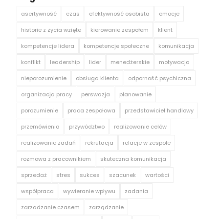
asertywność
czas
efektywność osobista
emocje
historie z życia wzięte
kierowanie zespołem
klient
kompetencje lidera
kompetencje społeczne
komunikacja
konflikt
leadership
lider
menedżerskie
motywacja
nieporozumienie
obsługa klienta
odporność psychiczna
organizacja pracy
perswazja
planowanie
porozumienie
praca zespołowa
przedstawiciel handlowy
przemówienia
przywództwo
realizowanie celów
realizowanie zadań
rekrutacja
relacje w zespole
rozmowa z pracownikiem
skuteczna komunikacja
sprzedaż
stres
sukces
szacunek
wartości
współpraca
wywieranie wpływu
zadania
zarzadzanie czasem
zarządzanie