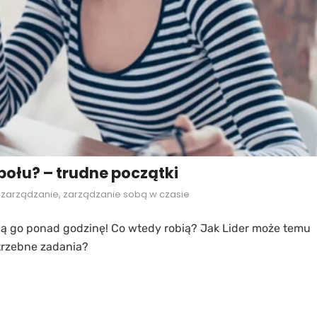
ołu? – trudne początki
,
zarządzanie
,
zarządzanie sobą w czasie
ają go ponad godzinę! Co wtedy robią? Jak Lider może temu
trzebne zadania?