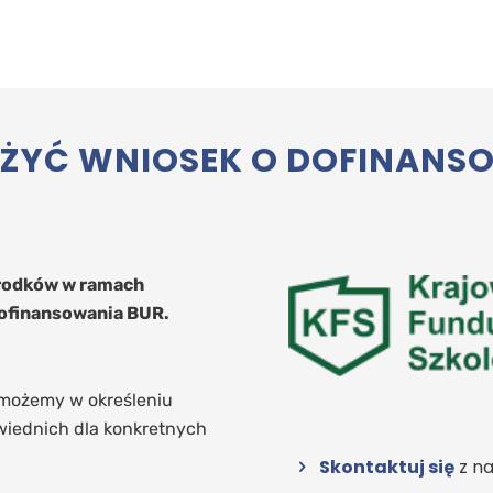
YĆ WNIOSEK O DOFINANSOW
środków w ramach
ofinansowania BUR.
omożemy w określeniu
wiednich dla konkretnych
Skontaktuj się
z na