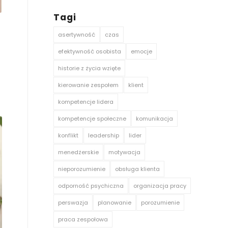
Tagi
asertywność
czas
efektywność osobista
emocje
historie z życia wzięte
kierowanie zespołem
klient
kompetencje lidera
kompetencje społeczne
komunikacja
konflikt
leadership
lider
menedżerskie
motywacja
nieporozumienie
obsługa klienta
odporność psychiczna
organizacja pracy
perswazja
planowanie
porozumienie
praca zespołowa