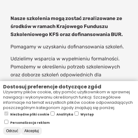
Nasze szkolenia mogą zostać zrealizowane ze
środków w ramach Krajowego Funduszu
Szkoleniowego KFS oraz dofinansowania BUR.
Pomagamy w uzyskaniu dofinansowania szkoleń.
Udzielimy wsparcia w wypełnieniu formalności.
Pomożemy w określeniu potrzeb szkoleniowych
oraz doborze szkoleń odpowiednich dla
konkretnych pracowników.
Dostosuj preferencje dotyczące zgód
Używamy plików cookie, aby pomóc użytkownikom w sprawnej
nawigacji i wykonywaniu określonych funkcji. Szczegółowe
DOWIEDZ SIĘ WIĘCEJ
informacje na temat wszystkich plików cookie odpowiadających
poszczególnym kategoriom zgody znajdują się poniżej.
Niezbędne pliki cookie
Analityka
Występ
Personalizacja reklam
Odrzuć
Akceptuj