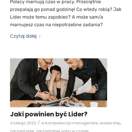
Polacy marnują czas w pracy. Przeciętnie
przepalają go ponad godzinę! Co wtedy robią? Jak
Lider może temu zapobiec? A może sam/a
marnujesz czas na niepotrzebne zadania?
Czytaj dalej
Jaki powinien być Lider?
/
4 lutego 2022
w
kompetencja managerskie
,
leadership
,
zarządzanie
,
zarządzanie sobą w czasie