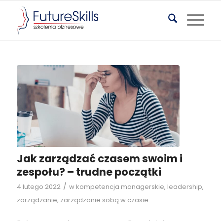
Jak zarządzać czasem swoim i
zespołu? – trudne początki
/
4 lutego 2022
w
kompetencja managerskie
,
leadership
,
zarządzanie
,
zarządzanie sobą w czasie