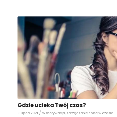
Gdzie ucieka Twój czas?
/
13 lipca 2021
w
motywacja
,
zarządzanie sobą w czasie