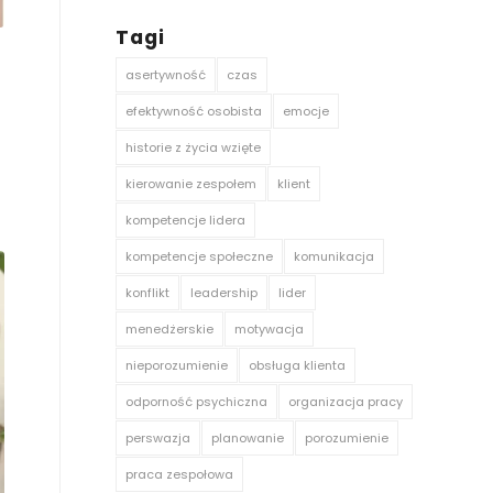
Tagi
asertywność
czas
efektywność osobista
emocje
historie z życia wzięte
kierowanie zespołem
klient
kompetencje lidera
kompetencje społeczne
komunikacja
konflikt
leadership
lider
menedżerskie
motywacja
nieporozumienie
obsługa klienta
odporność psychiczna
organizacja pracy
perswazja
planowanie
porozumienie
praca zespołowa