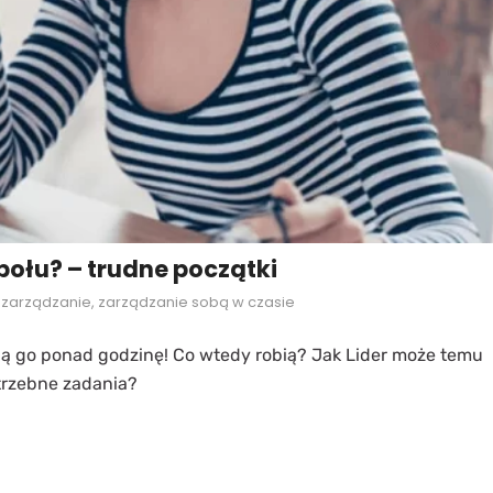
ołu? – trudne początki
,
zarządzanie
,
zarządzanie sobą w czasie
ają go ponad godzinę! Co wtedy robią? Jak Lider może temu
trzebne zadania?