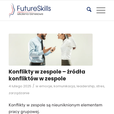
Konflikty w zespole – źródła
konfliktów w zespole
/
4 lutego 2025
w
emocje
,
komunikacja
,
leadership
,
stres
,
zarządzanie
Konflikty w zespole są nieuniknionym elementem
pracy grupowej.