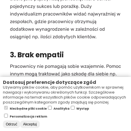
pojedynczy sukces lub porażkę. Duży
indywidualizm pracowników widać najwyraźniej w
zespołach, gdzie pracownicy otrzymują
dodatkowe wynagrodzenie w zależności od
osiągnięć np. ilości zdobytych klientów.
3. Brak empatii
Pracownicy nie pomagają sobie wzajemnie. Pomoc
innym mogą traktować jako szkodę dla siebie np.
marnowanie czasu na wyręczanie innych w
Dostosuj preferencje dotyczące zgód
Używamy plików cookie, aby pomóc użytkownikom w sprawnej
zadaniach, zamiast realizowania własnych. Mogą
nawigacji i wykonywaniu określonych funkcji. Szczegółowe
także uznawać uczynność za słabość i obawiać
informacje na temat wszystkich plików cookie odpowiadających
poszczególnym kategoriom zgody znajdują się poniżej.
się, że jeżeli wykażą chęć pomocy, będą później
Niezbędne pliki cookie
Analityka
Występ
wykorzystywani przez innych. Osoby silnie
Personalizacja reklam
nastawione na rywalizację będą cieszyć się z
Odrzuć
Akceptuj
niepowodzeń innych, jeśli z nimi konkurują.