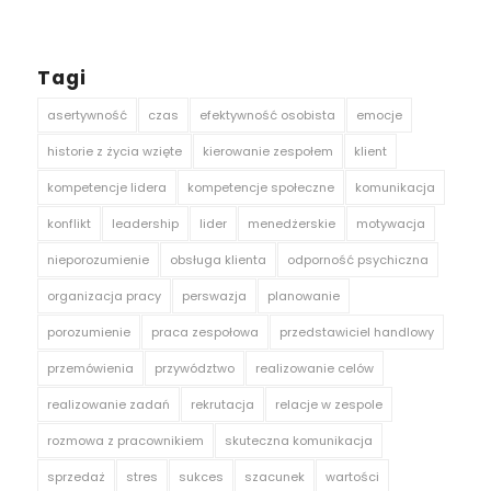
Tagi
asertywność
czas
efektywność osobista
emocje
historie z życia wzięte
kierowanie zespołem
klient
kompetencje lidera
kompetencje społeczne
komunikacja
konflikt
leadership
lider
menedżerskie
motywacja
nieporozumienie
obsługa klienta
odporność psychiczna
organizacja pracy
perswazja
planowanie
porozumienie
praca zespołowa
przedstawiciel handlowy
przemówienia
przywództwo
realizowanie celów
realizowanie zadań
rekrutacja
relacje w zespole
rozmowa z pracownikiem
skuteczna komunikacja
sprzedaż
stres
sukces
szacunek
wartości