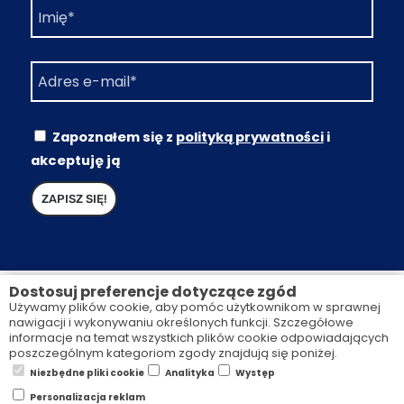
Zapoznałem się z
polityką prywatności
i
akceptuję ją
Dostosuj preferencje dotyczące zgód
Używamy plików cookie, aby pomóc użytkownikom w sprawnej
nawigacji i wykonywaniu określonych funkcji. Szczegółowe
informacje na temat wszystkich plików cookie odpowiadających
poszczególnym kategoriom zgody znajdują się poniżej.
POLITYKA PRYWATNOŚCI
REGULAMIN SZKOLEŃ
Niezbędne pliki cookie
Analityka
Występ
Personalizacja reklam