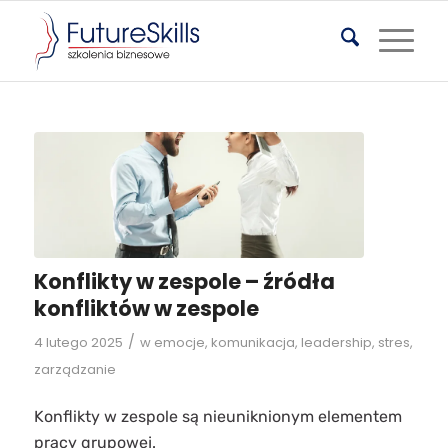
Konflikty w zespole – źródła
konfliktów w zespole
/
4 lutego 2025
w
emocje
,
komunikacja
,
leadership
,
stres
,
zarządzanie
Konflikty w zespole są nieuniknionym elementem
pracy grupowej.