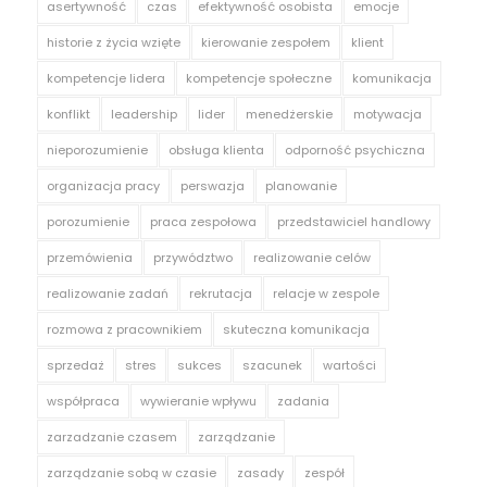
asertywność
czas
efektywność osobista
emocje
historie z życia wzięte
kierowanie zespołem
klient
kompetencje lidera
kompetencje społeczne
komunikacja
konflikt
leadership
lider
menedżerskie
motywacja
nieporozumienie
obsługa klienta
odporność psychiczna
organizacja pracy
perswazja
planowanie
porozumienie
praca zespołowa
przedstawiciel handlowy
przemówienia
przywództwo
realizowanie celów
realizowanie zadań
rekrutacja
relacje w zespole
rozmowa z pracownikiem
skuteczna komunikacja
sprzedaż
stres
sukces
szacunek
wartości
współpraca
wywieranie wpływu
zadania
zarzadzanie czasem
zarządzanie
zarządzanie sobą w czasie
zasady
zespół