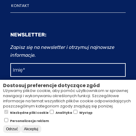
KONTAKT
NEWSLETTER:
Zapisz się na newsletter i otrzymuj najnowsze
informacje.
Dostosuj preferencje dotyczące zgód
Używamy plików cookie, aby pomóc użytkownikom w sprawnej
nawigacji i wykonywaniu określonych funkcji. Szczegółowe
informacje na temat wszystkich plików cookie odpowiadających
poszczególnym kategoriom zgody znajdują się poniżej.
Zapoznałem się z
polityką prywatności
i
Niezbędne pliki cookie
Analityka
Występ
akceptuję ją
Personalizacja reklam
Odrzuć
Akceptuj