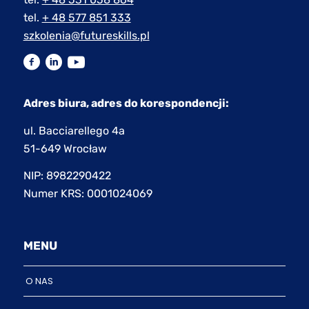
tel.
+ 48 577 851 333
szkolenia@futureskills.pl
Adres biura, adres do korespondencji:
ul. Bacciarellego 4a
51-649 Wrocław
NIP: 8982290422
Numer KRS: 0001024069
MENU
O NAS