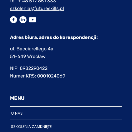
tel.
+ 48 577 851 333
szkolenia@futureskills.pl
Adres biura, adres do korespondencji:
ul. Bacciarellego 4a
51-649 Wrocław
NIP: 8982290422
Numer KRS: 0001024069
MENU
O NAS
SZKOLENIA ZAMKNIĘTE