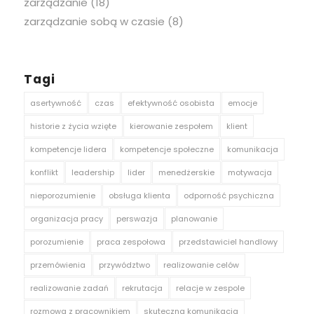
zarządzanie
(18)
zarządzanie sobą w czasie
(8)
Tagi
asertywność
czas
efektywność osobista
emocje
historie z życia wzięte
kierowanie zespołem
klient
kompetencje lidera
kompetencje społeczne
komunikacja
konflikt
leadership
lider
menedżerskie
motywacja
nieporozumienie
obsługa klienta
odporność psychiczna
organizacja pracy
perswazja
planowanie
porozumienie
praca zespołowa
przedstawiciel handlowy
przemówienia
przywództwo
realizowanie celów
realizowanie zadań
rekrutacja
relacje w zespole
rozmowa z pracownikiem
skuteczna komunikacja